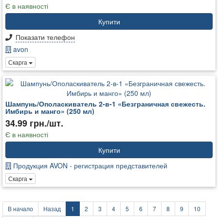
Є в наявності
Купити
Показати телефон
avon
Скарга
Шампунь/Ополаскиватель 2-в-1 «Безграничная свежесть.
Имбирь и манго» (250 мл)
34.99 грн./шт.
Є в наявності
Купити
Продукция AVON - регистрация представителей
Скарга
В начало
Назад
1
2
3
4
5
6
7
8
9
10